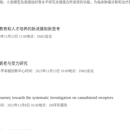
抱、小鼠模型及病理组织等水平研究关键蛋白所发挥的功能，为临床肿瘤诊断和治疗
earch,cancer Research,JcB,Nature Communications等发表5C1期刊论女130余，被引用6500
tion主煽，获陕西省科技进步一等奖，北京市科技进步兰等奖，青海省科技进步一等奖。获第12届清华大
三次获“拜耳-清华研究者”奖
学教育和人才培养的新进展和新思考
1月23日 11:00地点：D602会议
骼衰老与受力研究
创新中心时间：2023年11月13日 10:00地点：D602会议
ds the systematic investigation on cannabinoid receptors
ty时间：2023年11月8日 16:00地点：D6环形报告