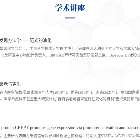
学术讲座
物发现方法学——范式的演化
家化学会会士、中国科学技术大学理学博士。完成在澳大利亚国立大学和加拿大McGi
im)制药公司北美研发中心物设计负责人、BI0-RAD萨特勒实验室研发部总监，BioFocus DP
药物机理的实验研究。研究领域横跨药学化学和信息学，不仅是药物研究实验者，还
物合成路线设计、分子图识别等几十种人工智能辅助药物设计算法，被压际主流药物设
抗代谢疾病、抗癌、抗感染类药物发现领授的专家，拥有授权发明专利30多项，有10
胞衰老与更生
学院教授;国家级青年人才(2014年)、优青(2014年)、杰青(2021年)。承担国
)、国家自然科学基金重大研究计划”器百袁老与器官退行性变化的机制”重点支持项目(
学分会到会长，中国病理生理学会系统生物医学专业委员会副主任委员，中国袁考标
会成员，国家自然科学基金委”组织器官再生修复的信息解码及有序晒控"市大研究计
o8y，Cell Proliferation,Life Medicinc等系志偏委会成员。
 promotes gene expression via promoter activation and transcripti
主要研究方向为细胞信号转导和肿瘤发生的机理，特别关注STAT3，WNT和NF-k