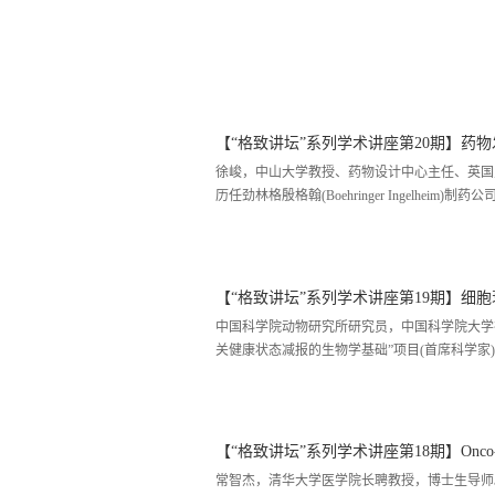
【“格致讲坛”系列学术讲座第20期】药
徐峻，中山大学教授、药物设计中心主任、英国皇
历任劲林格殷格翰(Boehringer Ingelhe
研第一线从事药物设计、药物停选、药物化学、
药学应用的实践者。自上世纪90年代起发表了药
建中山大学药物分子设计研究中心，是抗意老/
【“格致讲坛”系列学术讲座第19期】细
中国科学院动物研究所研究员，中国科学院大学存济医
关健康状态减报的生物学基础”项目(首席科学家
会囊老遗传分会主任麦员生物物理学会衰者生物
中科技大学血管衰老教育部重点实验室学术委员
研究学会(1S5CR)科学计划委员会(SPC)成员，PLos Biol
【“格致讲坛”系列学术讲座第18期】Onco-protein CREPT
常智杰，清华大学医学院长聘教授，博士生导师。