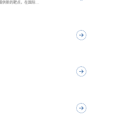
摄供新的靶点，在国际营
多篇次。现任FEBS Letters编变，
学“良师益友”奖，2012清