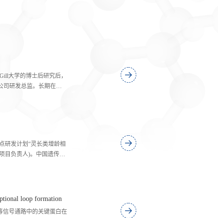
ll大学的博士后研究后，
I制的公司研发总监。长期在科
是人工智能和图论算法在
计系统采用，2009年创
多项成功让药物工业界。
家重点研发计划“灵长类增龄相
项目负责人)。中国遗传学
志物研究联合体成员，华
划专家组成员，国际干细胞
onal loop formation
B等信号通路中的关键蛋白在