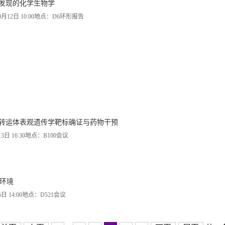
物发现的化学生物学
12日 10:00地点：D6环形报告
物转运体表观遗传学靶标确证与药物干预
 16:30地点：B100会议
环境
14:00地点：D521会议