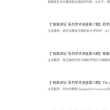
肿瘤发生中对基因表达调控的作用，从分子，细
名刊物Cancer Cell，Molecular cell,Cell Res
曾任Cell Biochemistry anoFunc
华大学先进个人奖，2014国务院政府特殊津贴。
【“格致讲坛”系列学术讲座第17期】药
主讲嘉宾：姚文兵教授/中国药科大学时间：2023年1
【“格致讲坛”系列学术讲座第16期】骨
主讲嘉宾：邹卫国研究员/中国科学院分子细胞科学卓越
【“格致讲坛”系列学术讲座第15期】The journey towar
主讲嘉宾：刘志杰教授/ShanghaiTech Universi