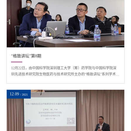
“格致讲坛”第8期
12月22日，由中国科学院深圳理工大学（筹）药学院与中国科学院深
圳先进技术研究院生物医药与技术研究所主办的“格致讲坛”系列学术讲
座第八期在中国科学院深圳先进技术研究院举行，美国约翰霍普金斯
大学环境健康与工程系王志斌副教授担任主讲嘉宾，药学院讲席教授
潘璠主持。王志斌副教授主要从事表观遗传组学研究。在B1216-1会议
12.09
/ 2021
室，王志斌副教授作了题为“Environment，Epigenome，and Public
Health”的学术报告。报告从“公...