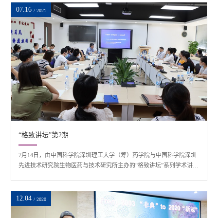
主持。李金恒教授主要从事有机合成化学、金属有机化学和绿色化学
07.16
/ 2021
等方面研究，先后主持国家自然科学基金等各类项目20余项，以通讯
作者身份发表SCI论文300余篇，SCI他...
“格致讲坛”第2期
7月14日，由中国科学院深圳理工大学（筹）药学院与中国科学院深圳
先进技术研究院生物医药与技术研究所主办的“格致讲坛”系列学术讲座
第二期在中国科学院深圳先进技术研究院召开，美国匹兹堡大学医学
院卢斌峰教授担任主讲嘉宾，药学院院长陈有海教授主持。卢教授先
后在清华大学、哥伦比亚大学从事本科到博士学习并在耶鲁大学从事
12.04
/ 2020
博后研究工作，之后长年在匹兹堡大学从事肿瘤免疫学相关研究，谷
歌学术H指数为54，引用数大于18094...