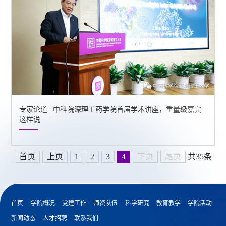
专家论道 | 中科院深理工药学院首届学术讲座，重量级嘉宾
这样说
首页
上页
1
2
3
4
下页
尾页
共35条
首页
学院概况
党建工作
师资队伍
科学研究
教育教学
学院活动
新闻动态
人才招聘
联系我们