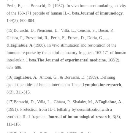
Perin, F., . . . Boraschi, D. (1987). In vivo immunostimulating activity
of the 163-171 peptide of human IL-1 beta.
Journal of immunology
,
139(3), 800-804.
(15)Boraschi, D., Nencioni, L., Villa, L., Censini, S., Bossù, P.,
Ghiara, P., Presentini, R., Perin, F., Frasca, D., Doria, G., …
&
Tagliabue, A.
(1988). In vivo stimulation and restoration of the
immune response by the noninflammatory fragment 163-171 of human
interleukin 1 beta.
The Journal of experimental medicine
, 168(2),
675–686.
(16)
Tagliabue, A.
, Antoni, G., & Boraschi, D. (1989). Defining
agonist peptides of human interleukin-1 beta.
Lymphokine research
,
8(3), 311-315.
(17)Boraschi, D., Villa, L., Ghiara, P., Shalaby, M., &
Tagliabue, A.
.
(1991). Protection from IL-1 lethality by desensitizationwith a
synthetic IL-1 fragment.
Journal of immunological research
, 3(3),
111-116.