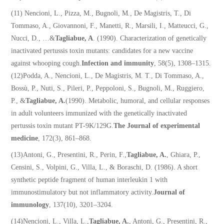
(11) Nencioni, L., Pizza, M., Bugnoli, M., De Magistris, T., Di
Tommaso, A., Giovannoni, F., Manetti, R., Marsili, I., Matteucci, G.,
Nucci, D., …&
Tagliabue, A
. (1990). Characterization of genetically
inactivated pertussis toxin mutants: candidates for a new vaccine
against whooping cough.
Infection and immunity
, 58(5), 1308–1315.
(12)Podda, A., Nencioni, L., De Magistris, M. T., Di Tommaso, A.,
Bossù, P., Nuti, S., Pileri, P., Peppoloni, S., Bugnoli, M., Ruggiero,
P., &
Tagliabue, A.
(1990). Metabolic, humoral, and cellular responses
in adult volunteers immunized with the genetically inactivated
pertussis toxin mutant PT-9K/129G.
The Journal of experimental
medicine
, 172(3), 861–868.
(13)Antoni, G., Presentini, R., Perin, F.,
Tagliabue, A.
, Ghiara, P.,
Censini, S., Volpini, G., Villa, L., & Boraschi, D. (1986). A short
synthetic peptide fragment of human interleukin 1 with
immunostimulatory but not inflammatory activity.
Journal of
immunology
, 137(10), 3201–3204.
(14)Nencioni, L., Villa, L.,
Tagliabue, A.
, Antoni, G., Presentini, R.,