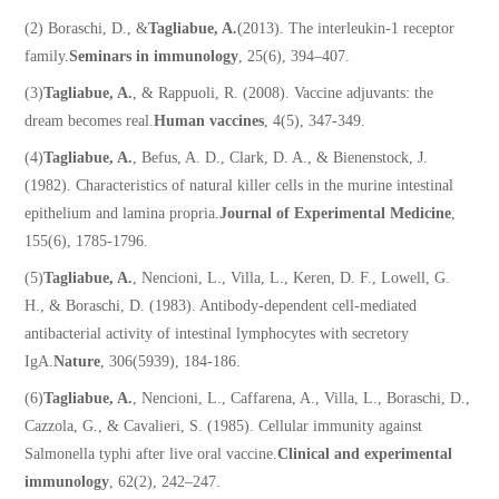
(2) Boraschi, D., &
Tagliabue, A.
(2013). The interleukin-1 receptor
family.
Seminars in immunology
, 25(6), 394–407.
(3)
Tagliabue, A.
, & Rappuoli, R. (2008). Vaccine adjuvants: the
dream becomes real.
Human vaccines
, 4(5), 347-349.
(4)
Tagliabue, A.
, Befus, A. D., Clark, D. A., & Bienenstock, J.
(1982). Characteristics of natural killer cells in the murine intestinal
epithelium and lamina propria.
Journal of Experimental Medicine
,
155(6), 1785-1796.
(5)
Tagliabue, A.
, Nencioni, L., Villa, L., Keren, D. F., Lowell, G.
H., & Boraschi, D. (1983). Antibody-dependent cell-mediated
antibacterial activity of intestinal lymphocytes with secretory
IgA.
Nature
, 306(5939), 184-186.
(6)
Tagliabue, A.
, Nencioni, L., Caffarena, A., Villa, L., Boraschi, D.,
Cazzola, G., & Cavalieri, S. (1985). Cellular immunity against
Salmonella typhi after live oral vaccine.
Clinical and experimental
immunology
, 62(2), 242–247.