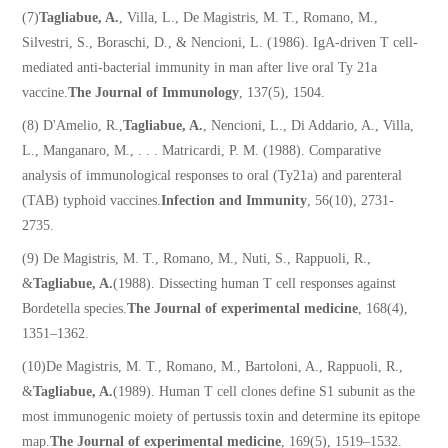
(7)
Tagliabue, A.
, Villa, L., De Magistris, M. T., Romano, M.,
Silvestri, S., Boraschi, D., & Nencioni, L. (1986). IgA-driven T cell-
mediated anti-bacterial immunity in man after live oral Ty 21a
vaccine.
The Journal of Immunology
, 137(5), 1504.
(8) D'Amelio, R.,
Tagliabue, A.
, Nencioni, L., Di Addario, A., Villa,
L., Manganaro, M., . . . Matricardi, P. M. (1988). Comparative
analysis of immunological responses to oral (Ty21a) and parenteral
(TAB) typhoid vaccines.
Infection and Immunity
, 56(10), 2731-
2735.
(9) De Magistris, M. T., Romano, M., Nuti, S., Rappuoli, R.,
&
Tagliabue, A.
(1988). Dissecting human T cell responses against
Bordetella species.
The Journal of experimental medicine
, 168(4),
1351–1362.
(10)De Magistris, M. T., Romano, M., Bartoloni, A., Rappuoli, R.,
&
Tagliabue, A.
(1989). Human T cell clones define S1 subunit as the
most immunogenic moiety of pertussis toxin and determine its epitope
map.
The Journal of experimental medicine
, 169(5), 1519–1532.