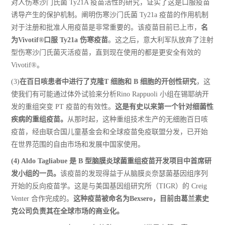
对人伤寒沙门氏菌 Ty21A 疫苗活性的研究，证实了这是口服疫苗
诱导产生的保护机制。阐明伤寒沙门氏菌 Ty21a 疫苗的作用机制
对于注册和批准人用疫苗是非常重要的。该疫苗目前已上市，
名
为Vivotif®口服 Ty21a 伤寒疫苗
。这之后，意大利军队放弃了注射
型伤寒沙门氏菌灭活疫苗，直到现在使用的都是更安全有效的
Vivotif®。
(3)
在百日咳患者中进行了克隆T 细胞和 B 细胞的开创性研究
，这
使我们有可能通过体外试验来分析Rino Rappuoli 小组在锡耶纳开
发的重组突变 PT 疫苗的有效性。
这是有史以来第一个针对细菌性
疾病的重组疫苗。
从那时起，这种重组技术生产的无细胞百日咳
疫苗，经由联合国儿童基金会和全球疫苗免疫联盟分发，已开始
在世界范围的自由市场和发展中国家使用。
(4) Aldo Tagliabue 是 B 型脑膜炎球菌重组疫苗开发项目中首席研
发小组的一员。
该疫苗的发现得益于从脑膜炎奈瑟菌基因组序列
开始的反向疫苗学。这是与美国基因组研究所（TIGR）的 Creig
Venter 合作完成的。
这种疫苗被命名为Bexsero，目前由葛兰素史
克公司负责其在全球市场的商业化。