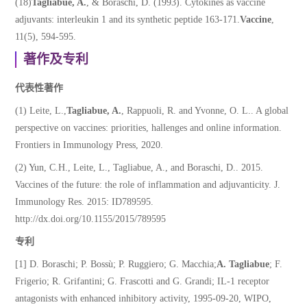
(18)
Tagliabue, A.
, & Boraschi, D. (1993). Cytokines as vaccine
adjuvants: interleukin 1 and its synthetic peptide 163-171.
Vaccine
,
11(5), 594-595.
著作及专利
代表性著作
(1) Leite, L.,
Tagliabue, A.
, Rappuoli, R. and Yvonne, O. L.. A global
perspective on vaccines: priorities, hallenges and online information.
Frontiers in Immunology Press, 2020.
(2) Yun, C.H., Leite, L., Tagliabue, A., and Boraschi, D.. 2015.
Vaccines of the future: the role of inflammation and adjuvanticity. J.
Immunology Res. 2015: ID789595.
http://dx.doi.org/10.1155/2015/789595
专利
[1] D. Boraschi; P. Bossù; P. Ruggiero; G. Macchia;
A. Tagliabue
; F.
Frigerio; R. Grifantini; G. Frascotti and G. Grandi; IL-1 receptor
antagonists with enhanced inhibitory activity, 1995-09-20, WIPO,